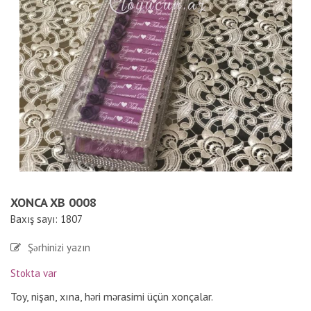
XONCA XB 0008
Baxış sayı: 1807
Şərhinizi yazın
Stokta var
Toy, nişan, xına, həri mərasimi üçün xonçalar.