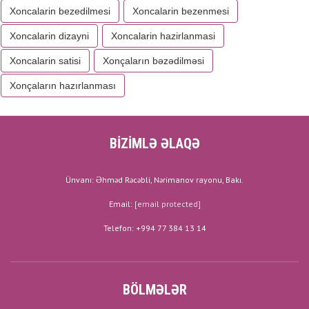
Xoncalarin bezedilmesi
Xoncalarin bezenmesi
Xoncalarin dizayni
Xoncalarin hazirlanmasi
Xoncalarin satisi
Xonçaların bəzədilməsi
Xonçaların hazırlanması
BİZİMLƏ ƏLAQƏ
Ünvanı: Əhməd Rəcəbli, Nərimanov rayonu, Bakı.
Email:
[email protected]
Telefon: +994 77 384 13 14
BÖLMƏLƏR