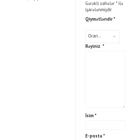
Gərəkli sahələr
*
ilə
işarələnmişdir
Qiymətləndir
*
Rəyiniz
*
İsim
*
E-posta
*