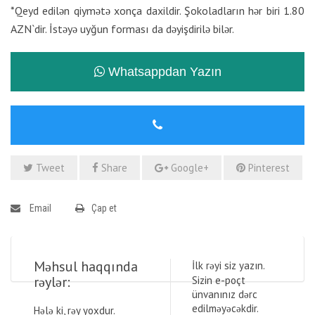
*Qeyd edilən qiymətə xonça daxildir. Şokoladların hər biri 1.80
AZN`dir. İstəyə uyğun forması da dəyişdirilə bilər.
Whatsappdan Yazın
Tweet
Share
Google+
Pinterest
Email
Çap et
Məhsul haqqında
İlk rəyi siz yazın.
rəylər:
Sizin e-poçt
ünvanınız dərc
edilməyəcəkdir.
Hələ ki, rəy yoxdur.