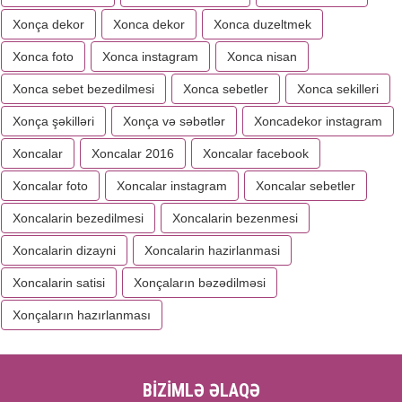
Xonça dekor
Xonca dekor
Xonca duzeltmek
Xonca foto
Xonca instagram
Xonca nisan
Xonca sebet bezedilmesi
Xonca sebetler
Xonca sekilleri
Xonça şəkilləri
Xonça və səbətlər
Xoncadekor instagram
Xoncalar
Xoncalar 2016
Xoncalar facebook
Xoncalar foto
Xoncalar instagram
Xoncalar sebetler
Xoncalarin bezedilmesi
Xoncalarin bezenmesi
Xoncalarin dizayni
Xoncalarin hazirlanmasi
Xoncalarin satisi
Xonçaların bəzədilməsi
Xonçaların hazırlanması
BİZİMLƏ ƏLAQƏ