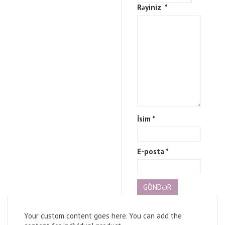
Rəyiniz
*
İsim
*
E-posta
*
Your custom content goes here. You can add the