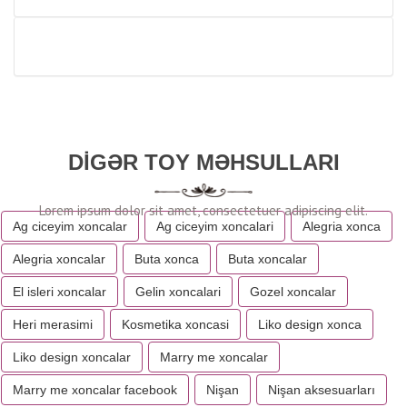
DIGƏR TOY MƏHSULLARI
Ag ciceyim xoncalar
Ag ciceyim xoncalari
Alegria xonca
Alegria xoncalar
Buta xonca
Buta xoncalar
El isleri xoncalar
Gelin xoncalari
Gozel xoncalar
Heri merasimi
Kosmetika xoncasi
Liko design xonca
Liko design xoncalar
Marry me xoncalar
Marry me xoncalar facebook
Nişan
Nişan aksesuarları