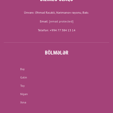
Ünvanı: Əhməd Rəcəbli, Nərimanov rayonu, Bakı.
Email:
[email protected]
Telefon: +994 77 384 13 14
BÖLMƏLƏR
Bəy
Gəlin
Toy
Nişan
Xına