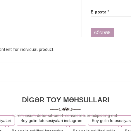
E-posta
*
ntent for individual product
DIGƏR TOY MƏHSULLARI
iyalari
Bey gelin fotosesiyalari instagram
Bey gelin fotosesiyas