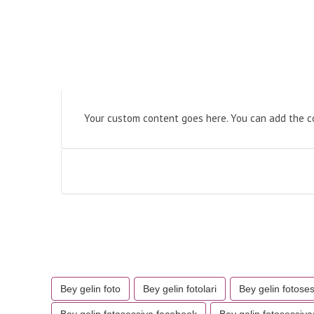
Your custom content goes here. You can add the co
Bey gelin foto
Bey gelin fotolari
Bey gelin fotoses