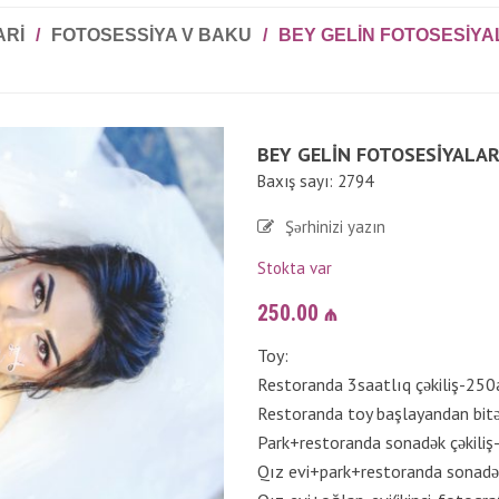
ARI
/
FOTOSESSIYA V BAKU
/
BEY GELIN FOTOSESIYAL
BEY GELIN FOTOSESIYALAR
Baxış sayı: 2794
Şərhinizi yazın
Stokta var
250.00
₼
Toy:
Restoranda 3saatlıq çəkiliş-250
Restoranda toy başlayandan bitə
Park+restoranda sonadək çəkili
Qız evi+park+restoranda sonadə