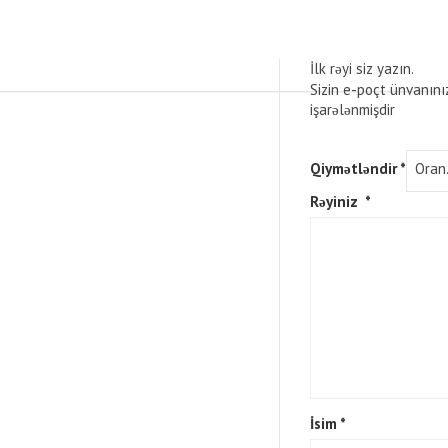
İlk rəyi siz yazın.
Sizin e-poçt ünvanını
işarələnmişdir
Qiymətləndir
*
Rəyiniz
*
İsim
*