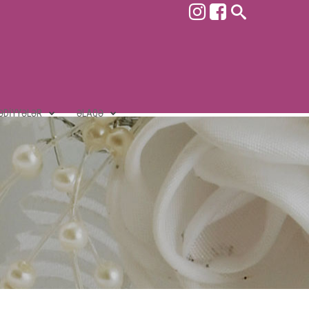
ƏDIYYƏLƏR
ƏLAQƏ