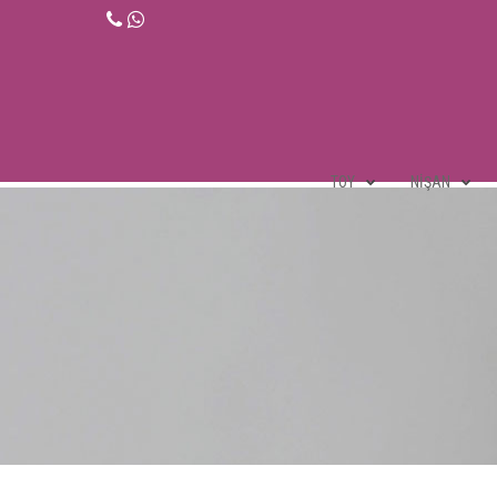
Skip
to
content
TOY
NIŞAN