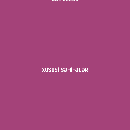
XÜSUSI SƏHIFƏLƏR