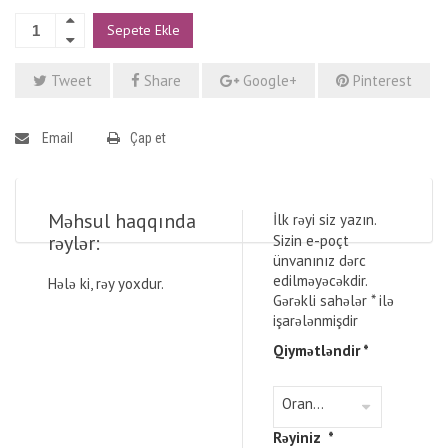
Sepete Ekle
Tweet
Share
Google+
Pinterest
Email
Çap et
Məhsul haqqında
İlk rəyi siz yazın.
rəylər:
Sizin e-poçt
ünvanınız dərc
edilməyəcəkdir.
Hələ ki, rəy yoxdur.
Gərəkli sahələr
*
ilə
işarələnmişdir
Qiymətləndir
*
Rəyiniz
*