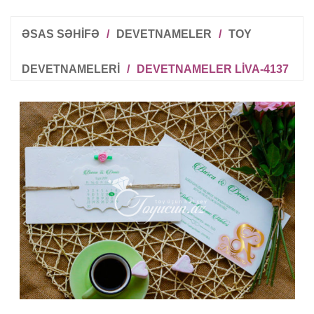
ƏSAS SƏHİFƏ
/
DEVETNAMELER
/
TOY
DEVETNAMELERI
/
DEVETNAMELER LIVA-4137
R
T