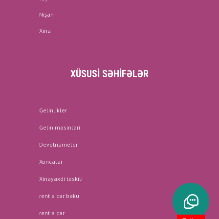
Nişan
Xına
XÜSUSI SƏHIFƏLƏR
Gelinlikler
Gelin masinlari
Devetnameler
Xoncalar
Xinayaxdi teskili
rent a car baku
rent a car