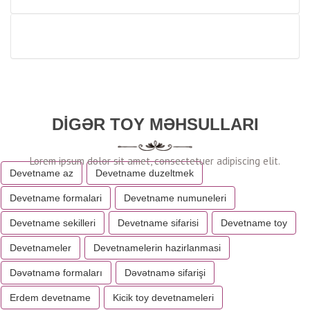
DIGƏR TOY MƏHSULLARI
Devetname az
Devetname duzeltmek
Devetname formalari
Devetname numuneleri
Devetname sekilleri
Devetname sifarisi
Devetname toy
Devetnameler
Devetnamelerin hazirlanmasi
Dəvətnamə formaları
Dəvətnamə sifarişi
Erdem devetname
Kicik toy devetnameleri