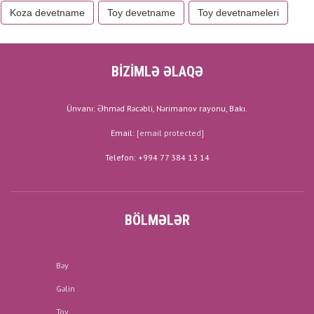
Koza devetname
Toy devetname
Toy devetnameleri
BİZİMLƏ ƏLAQƏ
Ünvanı: Əhməd Rəcəbli, Nərimanov rayonu, Bakı.
Email:
[email protected]
Telefon: +994 77 384 13 14
BÖLMƏLƏR
Bəy
Gəlin
Toy