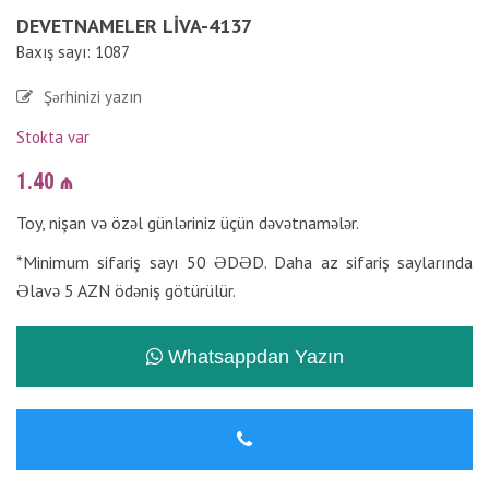
DEVETNAMELER LIVA-4137
Baxış sayı: 1087
Şərhinizi yazın
Stokta var
1.40
₼
Toy, nişan və özəl günləriniz üçün dəvətnamələr.
*Minimum sifariş sayı 50 ƏDƏD. Daha az sifariş saylarında
Əlavə 5 AZN ödəniş götürülür.
Whatsappdan Yazın