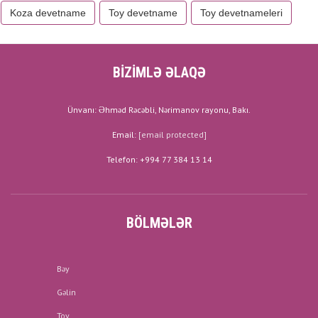
Koza devetname
Toy devetname
Toy devetnameleri
BİZİMLƏ ƏLAQƏ
Ünvanı: Əhməd Rəcəbli, Nərimanov rayonu, Bakı.
Email:
[email protected]
Telefon: +994 77 384 13 14
BÖLMƏLƏR
Bəy
Gəlin
Toy