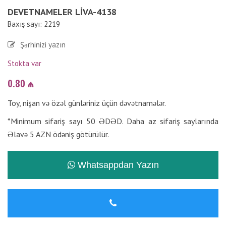
DEVETNAMELER LIVA-4138
Baxış sayı: 2219
Şərhinizi yazın
Stokta var
0.80
₼
Toy, nişan və özəl günləriniz üçün dəvətnamələr.
*Minimum sifariş sayı 50 ƏDƏD. Daha az sifariş saylarında
Əlavə 5 AZN ödəniş götürülür.
Whatsappdan Yazın