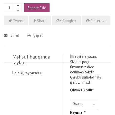
Sepete Ekle
Tweet
Share
Google+
Pinterest
Email
Çap et
Məhsul haqqında
İlk rəyi siz yazın.
rəylər:
Sizin e-poçt
ünvanınız dərc
edilməyəcəkdir.
Hələ ki, rəy yoxdur.
Gərəkli sahələr
*
ilə
işarələnmişdir
Qiymətləndir
*
Rəyiniz
*