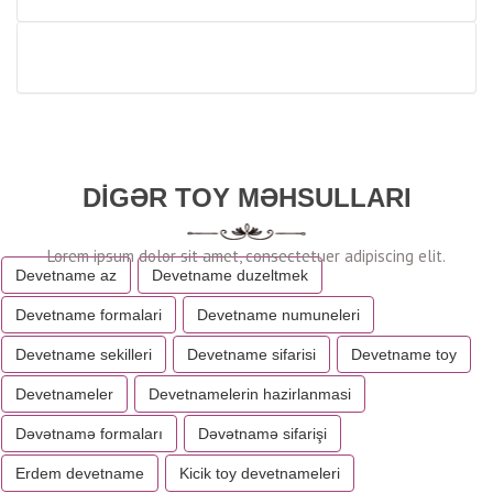
DIGƏR TOY MƏHSULLARI
Devetname az
Devetname duzeltmek
Devetname formalari
Devetname numuneleri
Devetname sekilleri
Devetname sifarisi
Devetname toy
Devetnameler
Devetnamelerin hazirlanmasi
Dəvətnamə formaları
Dəvətnamə sifarişi
Erdem devetname
Kicik toy devetnameleri