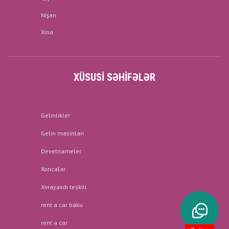
Nişan
Xına
XÜSUSI SƏHIFƏLƏR
Gelinlikler
Gelin masinlari
Devetnameler
Xoncalar
Xinayaxdi teskili
rent a car baku
rent a car