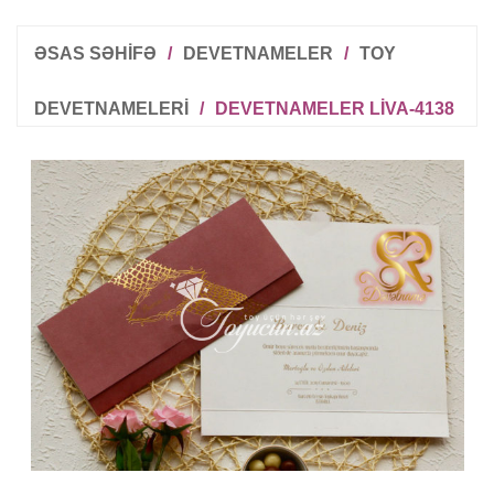
ƏSAS SƏHİFƏ
/
DEVETNAMELER
/
TOY
DEVETNAMELERI
/
DEVETNAMELER LIVA-4138
R
T