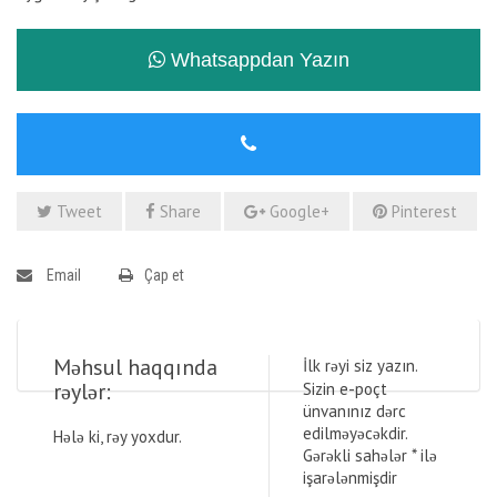
Whatsappdan Yazın
Tweet
Share
Google+
Pinterest
Email
Çap et
Məhsul haqqında
İlk rəyi siz yazın.
rəylər:
Sizin e-poçt
ünvanınız dərc
edilməyəcəkdir.
Hələ ki, rəy yoxdur.
Gərəkli sahələr
*
ilə
işarələnmişdir