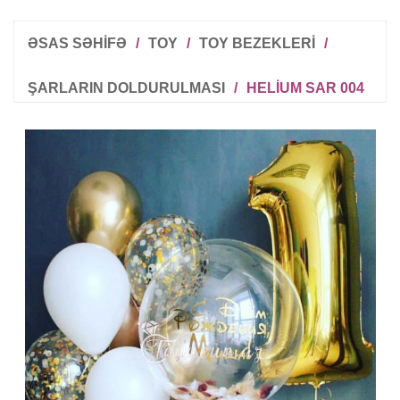
ƏSAS SƏHİFƏ
/
TOY
/
TOY BEZEKLERI
/
ŞARLARIN DOLDURULMASI
/
HELIUM SAR 004
R
T