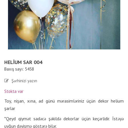
HELIUM SAR 004
Baxış sayı: 5458
Şərhinizi yazın
Stokta var
Toy, nişan, xına, ad günü mərasimləriniz üçün dekor helium
şarlar
*Qeyd qiymət sadəcə şəkildə dekorlar üçün keçərlidir. İstəyə
uyğun dəyişmə göstərə bilər.