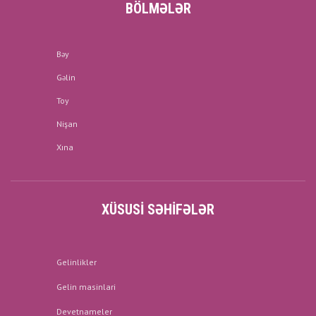
BÖLMƏLƏR
Bəy
Gəlin
Toy
Nişan
Xına
XÜSUSI SƏHIFƏLƏR
Gelinlikler
Gelin masinlari
Devetnameler