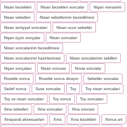
Nisan bezekleri
Nisan bezekleri xoncalar
Nişan merasimi
Nisan sebetleri
Nisan sebetlerinin bezedilmesi
Nisan sirniyyat xoncalari
Nisan ucun sebetler
Nişan üçün xonçalar
Nisan xoncalari
Nisan xoncalarinin bezedilmesi
Nisan xoncalarinin hazirlanmasi
Nisan xoncalarinin sekilleri
Nişan xonçaları
Nisan xoncasi
Novia xoncalar
Rosette xonca
Rosette xonca dizayni
Sebetler xoncalar
Sedef xonca
Suse xoncalar
Toy
Toy nisan xoncalari
Toy ve nisan xoncalari
Toy xonca
Toy xoncalari
Xina sebetleri
Xina xoncalari
Xina xoncasi
Xinayaxdi aksesuarlari
Xına
Xına bəzəkləri
Xonca art