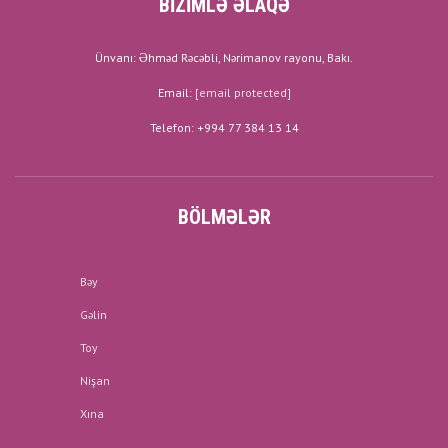
BİZİMLƏ ƏLAQƏ
Ünvanı: Əhməd Rəcəbli, Nərimanov rayonu, Bakı.
Email:
[email protected]
Telefon: +994 77 384 13 14
BÖLMƏLƏR
Bəy
Gəlin
Toy
Nişan
Xına