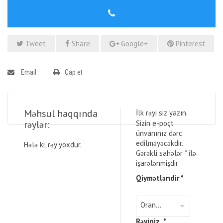
Tweet
Share
Google+
Pinterest
Email
Çap et
Məhsul haqqında
İlk rəyi siz yazın.
rəylər:
Sizin e-poçt
ünvanınız dərc
edilməyəcəkdir.
Hələ ki, rəy yoxdur.
Gərəkli sahələr
*
ilə
işarələnmişdir
Qiymətləndir
*
Rəyiniz
*