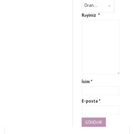
Rəyiniz
*
İsim
*
E-posta
*