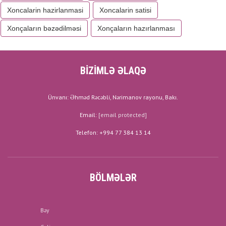
Xoncalarin hazirlanmasi
Xoncalarin satisi
Xonçaların bəzədilməsi
Xonçaların hazırlanması
BİZİMLƏ ƏLAQƏ
Ünvanı: Əhməd Rəcəbli, Nərimanov rayonu, Bakı.
Email:
[email protected]
Telefon: +994 77 384 13 14
BÖLMƏLƏR
Bəy