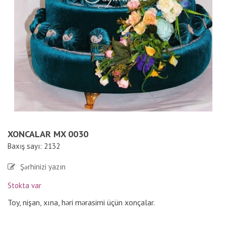
XONCALAR MX 0030
Baxış sayı: 2132
Şərhinizi yazın
Stokta var
Toy, nişan, xına, həri mərasimi üçün xonçalar.