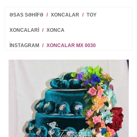
ƏSAS SƏHİFƏ
/
XONCALAR
/
TOY
XONCALARI
/
XONCA
INSTAGRAM
/
XONCALAR MX 0030
R
T