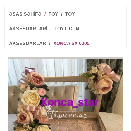
ƏSAS SƏHİFƏ
/
TOY
/
TOY
AKSESUARLARI
/
TOY UCUN
AKSESUARLAR
/
XONCA SX 0005
R
T