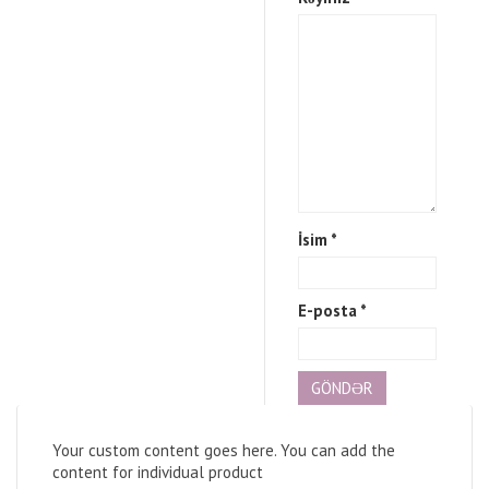
İsim
*
E-posta
*
Your custom content goes here. You can add the
content for individual product