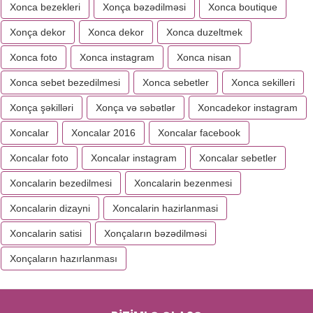
Xonca bezekleri
Xonça bəzədilməsi
Xonca boutique
Xonça dekor
Xonca dekor
Xonca duzeltmek
Xonca foto
Xonca instagram
Xonca nisan
Xonca sebet bezedilmesi
Xonca sebetler
Xonca sekilleri
Xonça şəkilləri
Xonça və səbətlər
Xoncadekor instagram
Xoncalar
Xoncalar 2016
Xoncalar facebook
Xoncalar foto
Xoncalar instagram
Xoncalar sebetler
Xoncalarin bezedilmesi
Xoncalarin bezenmesi
Xoncalarin dizayni
Xoncalarin hazirlanmasi
Xoncalarin satisi
Xonçaların bəzədilməsi
Xonçaların hazırlanması