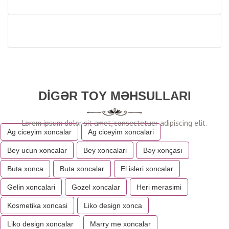
DIGƏR TOY MƏHSULLARI
Ag ciceyim xoncalar
Ag ciceyim xoncalari
Bey ucun xoncalar
Bey xoncalari
Bəy xonçası
Buta xonca
Buta xoncalar
El isleri xoncalar
Gelin xoncalari
Gozel xoncalar
Heri merasimi
Kosmetika xoncasi
Liko design xonca
Liko design xoncalar
Marry me xoncalar