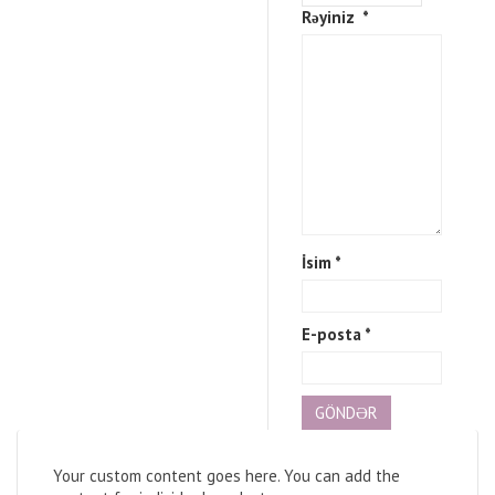
Rəyiniz
*
İsim
*
E-posta
*
Your custom content goes here. You can add the