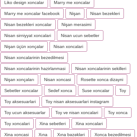
Liko design xoncalar
Marry me xoncalar
Marry me xoncalar facebook
Nişan
Nisan bezekleri
Nisan bezekleri xoncalar
Nişan merasimi
Nisan sirniyyat xoncalari
Nisan ucun sebetler
Nişan üçün xonçalar
Nisan xoncalari
Nisan xoncalarinin bezedilmesi
Nisan xoncalarinin hazirlanmasi
Nisan xoncalarinin sekilleri
Nişan xonçaları
Nisan xoncasi
Rosette xonca dizayni
Sebetler xoncalar
Sedef xonca
Suse xoncalar
Toy
Toy aksesuarlari
Toy nisan aksesuarlari instagram
Toy ucun aksesuarlar
Toy ve nisan xoncalari
Toy xonca
Toy xoncalari
Xina sebetleri
Xina xoncalari
Xina xoncasi
Xına
Xına bəzəkləri
Xonca bezedilmesi