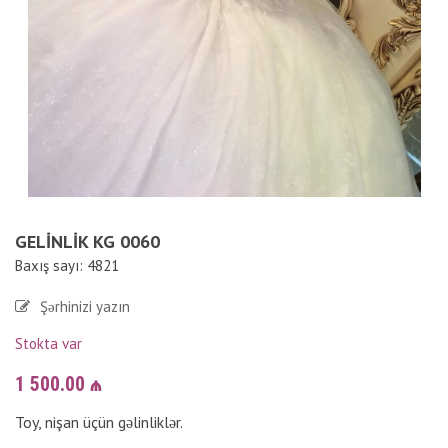
GELINLIK KG 0060
Baxış sayı: 4821
Şərhinizi yazın
Stokta var
1 500.00
₼
Toy, nişan üçün gəlinliklər.