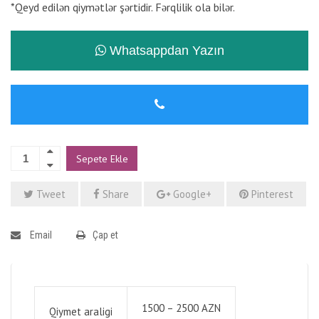
*Qeyd edilən qiymətlər şərtidir. Fərqlilik ola bilər.
Whatsappdan Yazın
Sepete Ekle
Tweet
Share
Google+
Pinterest
Email
Çap et
1500 – 2500 AZN
Qiymet araligi