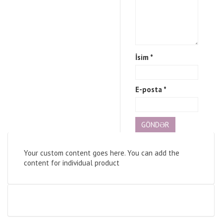
İsim
*
E-posta
*
Your custom content goes here. You can add the
content for individual product