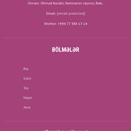
Ünvanı: Əhməd Rəcəbli, Nərimanov rayonu, Bakı.
Email:
[email protected]
Telefon: +994 77 384 13 14
BÖLMƏLƏR
Bəy
Gəlin
Toy
Nişan
Xına