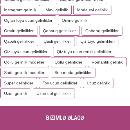
İnstagram gelinlik
Mavi gelinlik
Moda evi gelinlik
Oglan toyu ucun gelinlikler
Online gelinlik
Ortulu gelinlikler
Qabariq gelinlikler
Qabarıq gəlinliklər
Qapali gelinlikler
Qasli gelinlikler
Qiz toyu gelinlikleri
Qiz toyu ucun gelinlikler
Qiz toyu ucun renkli gelinlikler
Qollu gelinlik modelleri
Qollu gelinlikler
Romantik gelinlik
Sade gelinlik modelleri
Son moda gelinlikler
Super gelinlikler
Toy ucun gelinlikler
Ucuz gelinlik
Uzun gelinlik
Uzun qol gelinlikler
BİZİMLƏ ƏLAQƏ