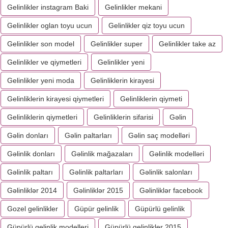
Gelinlikler instagram Baki
Gelinlikler mekani
Gelinlikler oglan toyu ucun
Gelinlikler qiz toyu ucun
Gelinlikler son model
Gelinlikler super
Gelinlikler take az
Gelinlikler ve qiymetleri
Gelinlikler yeni
Gelinlikler yeni moda
Gelinliklerin kirayesi
Gelinliklerin kirayesi qiymetleri
Gelinliklerin qiymeti
Gelinliklerin qiymetleri
Gelinliklerin sifarisi
Gəlin
Gəlin donları
Gəlin paltarları
Gəlin saç modelləri
Gəlinlik donları
Gəlinlik mağazaları
Gəlinlik modelləri
Gəlinlik paltarı
Gəlinlik paltarları
Gəlinlik salonları
Gəlinliklər 2014
Gəlinliklər 2015
Gəlinliklər facebook
Gozel gelinlikler
Güpür gelinlik
Güpürlü gelinlik
Güpürlü gelinlik modelleri
Güpürlü gelinlikler 2015