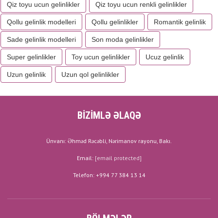
Qiz toyu ucun gelinlikler
Qiz toyu ucun renkli gelinlikler
Qollu gelinlik modelleri
Qollu gelinlikler
Romantik gelinlik
Sade gelinlik modelleri
Son moda gelinlikler
Super gelinlikler
Toy ucun gelinlikler
Ucuz gelinlik
Uzun gelinlik
Uzun qol gelinlikler
BİZİMLƏ ƏLAQƏ
Ünvanı: Əhməd Rəcəbli, Nərimanov rayonu, Bakı.
Email:
[email protected]
Telefon: +994 77 384 13 14