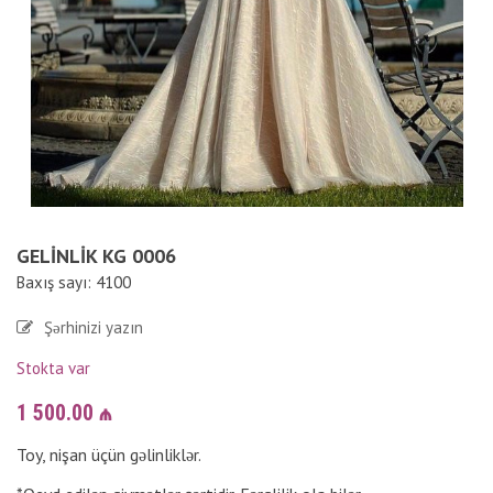
GELINLIK KG 0006
Baxış sayı: 4100
Şərhinizi yazın
Stokta var
1 500.00
₼
Toy, nişan üçün gəlinliklər.