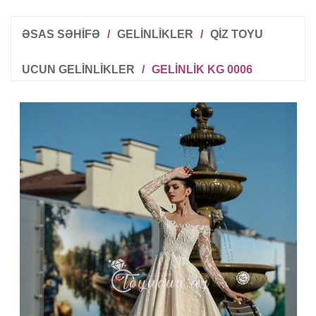
ƏSAS SƏHİFƏ
/
GELINLIKLER
/
QIZ TOYU
UCUN GELINLIKLER
/
GELINLIK KG 0006
R
T