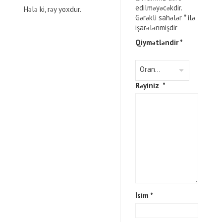
edilməyəcəkdir.
Hələ ki, rəy yoxdur.
Gərəkli sahələr
*
ilə
işarələnmişdir
Qiymətləndir
*
Rəyiniz
*
İsim
*