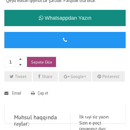
*Qeyd edilən qiymətlər şərtidir. Fərqlilik ola bilər.
Whatsappdan Yazın
Sepete Ekle
Tweet
Share
Google+
Pinterest
Email
Çap et
Məhsul haqqında
İlk rəyi siz yazın.
rəylər:
Sizin e-poçt
ünvanınız dərc