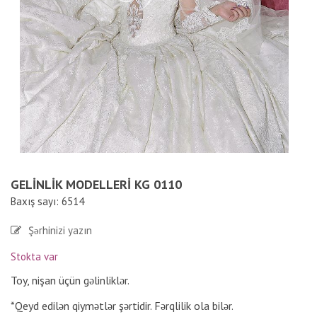
GELINLIK MODELLERI KG 0110
Baxış sayı: 6514
Şərhinizi yazın
Stokta var
Toy, nişan üçün gəlinliklər.
*Qeyd edilən qiymətlər şərtidir. Fərqlilik ola bilər.