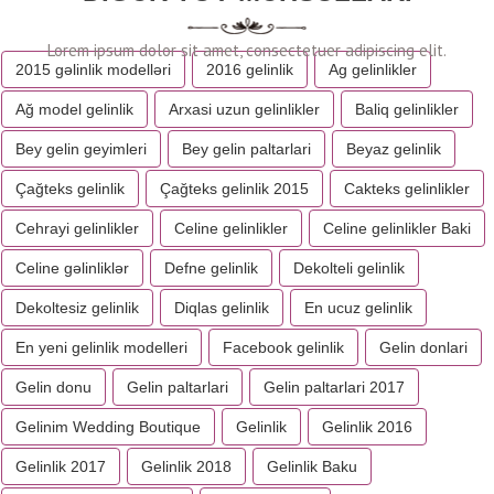
2015 gəlinlik modelləri
2016 gelinlik
Ag gelinlikler
Ağ model gelinlik
Arxasi uzun gelinlikler
Baliq gelinlikler
Bey gelin geyimleri
Bey gelin paltarlari
Beyaz gelinlik
Çağteks gelinlik
Çağteks gelinlik 2015
Cakteks gelinlikler
Cehrayi gelinlikler
Celine gelinlikler
Celine gelinlikler Baki
Celine gəlinliklər
Defne gelinlik
Dekolteli gelinlik
Dekoltesiz gelinlik
Diqlas gelinlik
En ucuz gelinlik
En yeni gelinlik modelleri
Facebook gelinlik
Gelin donlari
Gelin donu
Gelin paltarlari
Gelin paltarlari 2017
Gelinim Wedding Boutique
Gelinlik
Gelinlik 2016
Gelinlik 2017
Gelinlik 2018
Gelinlik Baku