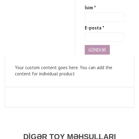
İsim
*
E-posta
*
Your custom content goes here. You can add the
content for individual product
DIGƏR TOY MƏHSULLARI