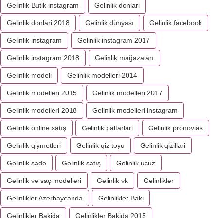
Gelinlik Butik instagram
Gelinlik donlari
Gelinlik donlari 2018
Gelinlik dünyası
Gelinlik facebook
Gelinlik instagram
Gelinlik instagram 2017
Gelinlik instagram 2018
Gelinlik mağazaları
Gelinlik modeli
Gelinlik modelleri 2014
Gelinlik modelleri 2015
Gelinlik modelleri 2017
Gelinlik modelleri 2018
Gelinlik modelleri instagram
Gelinlik online satış
Gelinlik paltarlari
Gelinlik pronovias
Gelinlik qiymetleri
Gelinlik qiz toyu
Gelinlik qizillari
Gelinlik sade
Gelinlik satış
Gelinlik ucuz
Gelinlik ve saç modelleri
Gelinlik vk
Gelinlikler
Gelinlikler Azerbaycanda
Gelinlikler Baki
Gelinlikler Bakida
Gelinlikler Bakida 2015