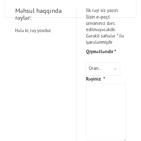
Məhsul haqqında
İlk rəyi siz yazın.
rəylər:
Sizin e-poçt
ünvanınız dərc
edilməyəcəkdir.
Hələ ki, rəy yoxdur.
Gərəkli sahələr
*
ilə
işarələnmişdir
Qiymətləndir
*
Rəyiniz
*