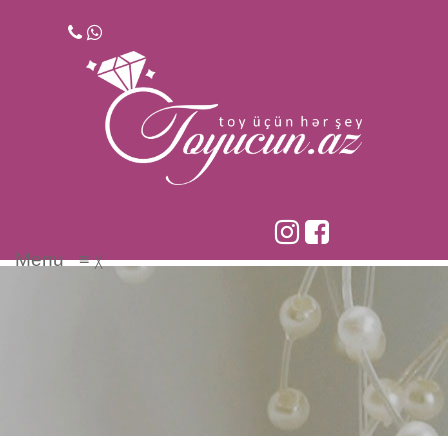
Skip
to
content
Menu
≡
╳