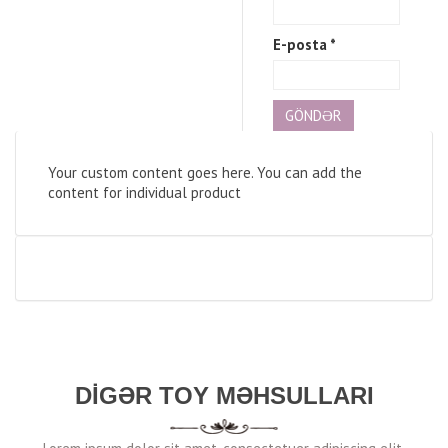
E-posta
*
Your custom content goes here. You can add the
content for individual product
DIGƏR TOY MƏHSULLARI