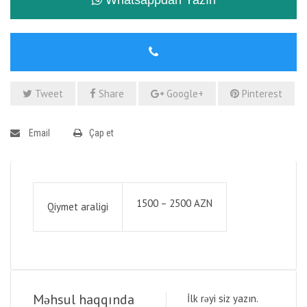
Whatsappdan Yazın
Tweet
Share
Google+
Pinterest
Email
Çap et
1500 – 2500 AZN
Qiymet araligi
Məhsul haqqında
İlk rəyi siz yazın.