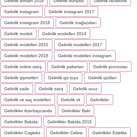
Gelinlik donlari 2018
Gelinlik dünyası
Gelinlik facebook
Gelinlik instagram
Gelinlik instagram 2017
Gelinlik instagram 2018
Gelinlik mağazaları
Gelinlik modeli
Gelinlik modelleri 2014
Gelinlik modelleri 2015
Gelinlik modelleri 2017
Gelinlik modelleri 2018
Gelinlik modelleri instagram
Gelinlik online satış
Gelinlik paltarlari
Gelinlik pronovias
Gelinlik qiymetleri
Gelinlik qiz toyu
Gelinlik qizillari
Gelinlik sade
Gelinlik satış
Gelinlik ucuz
Gelinlik ve saç modelleri
Gelinlik vk
Gelinlikler
Gelinlikler Azerbaycanda
Gelinlikler Baki
Gelinlikler Bakida
Gelinlikler Bakida 2015
Gelinlikler Cagteks
Gelinlikler Celine
Gelinlikler Estelita