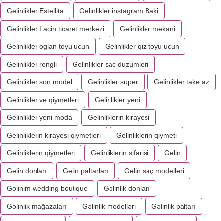
Gelinlikler Estellita
Gelinlikler instagram Baki
Gelinlikler Lacin ticaret merkezi
Gelinlikler mekani
Gelinlikler oglan toyu ucun
Gelinlikler qiz toyu ucun
Gelinlikler rengli
Gelinlikler sac duzumleri
Gelinlikler son model
Gelinlikler super
Gelinlikler take az
Gelinlikler ve qiymetleri
Gelinlikler yeni
Gelinlikler yeni moda
Gelinliklerin kirayesi
Gelinliklerin kirayesi qiymetleri
Gelinliklerin qiymeti
Gelinliklerin qiymetleri
Gelinliklerin sifarisi
Gəlin
Gəlin donları
Gəlin paltarları
Gəlin saç modelləri
Gəlinim wedding boutique
Gəlinlik donları
Gəlinlik mağazaları
Gəlinlik modelləri
Gəlinlik paltarı