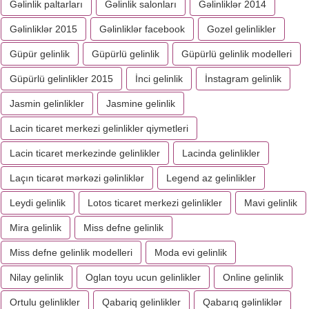
Gəlinlik paltarları
Gəlinlik salonları
Gəlinliklər 2014
Gəlinliklər 2015
Gəlinliklər facebook
Gozel gelinlikler
Güpür gelinlik
Güpürlü gelinlik
Güpürlü gelinlik modelleri
Güpürlü gelinlikler 2015
İnci gelinlik
İnstagram gelinlik
Jasmin gelinlikler
Jasmine gelinlik
Lacin ticaret merkezi gelinlikler qiymetleri
Lacin ticaret merkezinde gelinlikler
Lacinda gelinlikler
Laçın ticarət mərkəzi gəlinliklər
Legend az gelinlikler
Leydi gelinlik
Lotos ticaret merkezi gelinlikler
Mavi gelinlik
Mira gelinlik
Miss defne gelinlik
Miss defne gelinlik modelleri
Moda evi gelinlik
Nilay gelinlik
Oglan toyu ucun gelinlikler
Online gelinlik
Ortulu gelinlikler
Qabariq gelinlikler
Qabarıq gəlinliklər