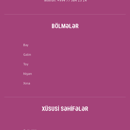
Telefon: +994 77 384 13 14
BÖLMƏLƏR
Bəy
Gəlin
Toy
Nişan
Xına
XÜSUSI SƏHIFƏLƏR