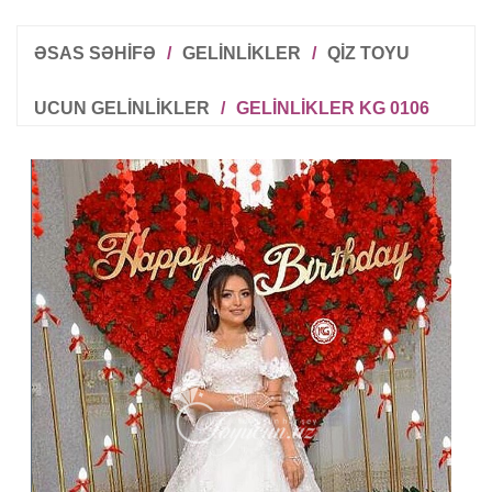
ƏSAS SƏHİFƏ
/
GELINLIKLER
/
QIZ TOYU
UCUN GELINLIKLER
/
GELINLIKLER KG 0106
E
B
R
T