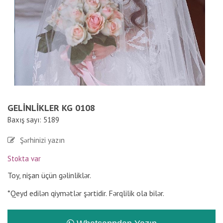
GELINLIKLER KG 0108
Baxış sayı: 5189
Şərhinizi yazın
Stokta var
Toy, nişan üçün gəlinliklər.
*Qeyd edilən qiymətlər şərtidir. Fərqlilik ola bilər.