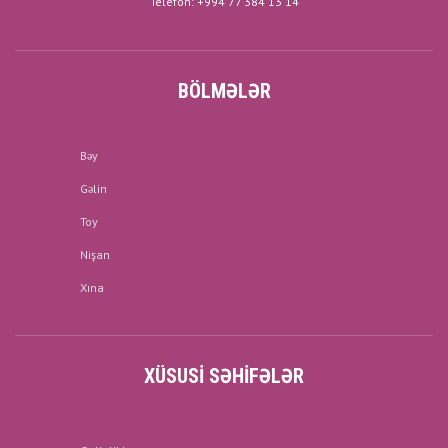
Telefon: +994 77 384 13 14
BÖLMƏLƏR
Bəy
Gəlin
Toy
Nişan
Xına
XÜSUSI SƏHIFƏLƏR