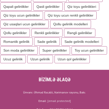
Qapali gelinlikler
Qasli gelinlikler
Qiz toyu gelinlikleri
Qiz toyu ucun gelinlikler
Qiz toyu ucun renkli gelinlikler
Qiz usaqlari ucun gelinlikler
Qollu gelinlik modelleri
Qollu gelinlikler
Renkli gelinlikler
Rəngli gəlinliklər
Romantik gelinlik
Sade gelinlik
Sade gelinlik modelleri
Son moda gelinlikler
Super gelinlikler
Toy ucun gelinlikler
Ucuz gelinlik
Uzun gelinlik
Uzun qol gelinlikler
BİZİMLƏ ƏLAQƏ
Ünvanı: Əhməd Rəcəbli, Nərimanov rayonu, Bakı.
Email:
[email protected]