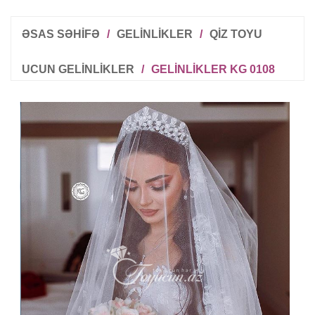
ƏSAS SƏHİFƏ
/
GELINLIKLER
/
QIZ TOYU
UCUN GELINLIKLER
/
GELINLIKLER KG 0108
E
B
R
T