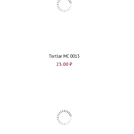
Tortlar MC 0013
23.00
₼