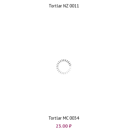
Tortlar NZ 0011
Tortlar MC 0034
23.00
₼