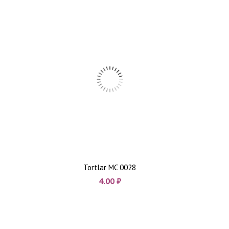
Tortlar MC 0028
4.00
₼