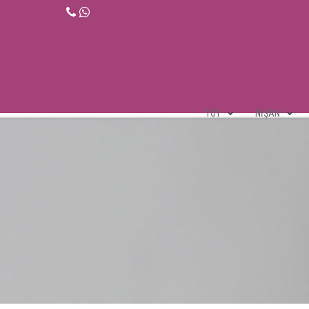
Skip
to
content
TOY
NIŞAN