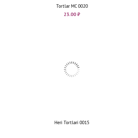
Tortlar MC 0020
23.00
₼
Heri Tortlari 0015