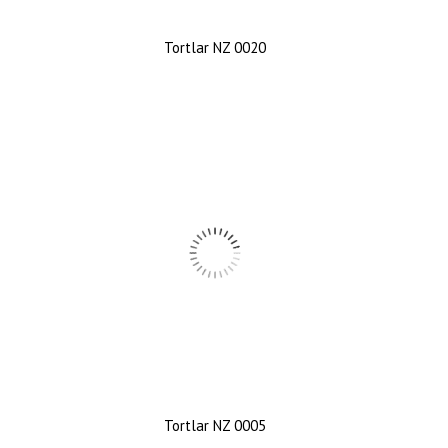
Tortlar NZ 0020
Tortlar NZ 0005