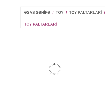
ƏSAS SƏHİFƏ
/
TOY
/
TOY PALTARLARI
/
TOY PALTARLARI