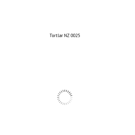
Tortlar NZ 0025