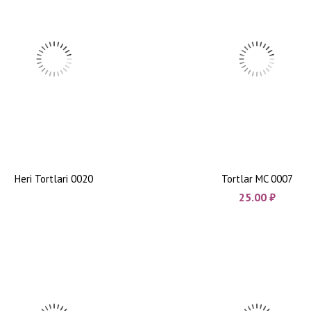
Heri Tortlari 0020
Tortlar MC 0007
25.00
₼