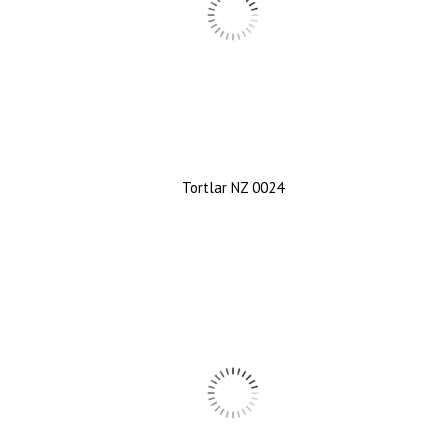
Tortlar NZ 0024