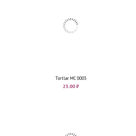
Tortlar MC 0003
23.00
₼