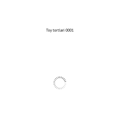
Toy tortlari 0001