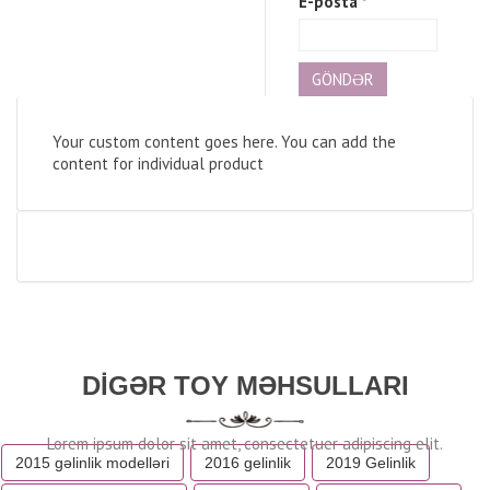
E-posta
*
Your custom content goes here. You can add the
content for individual product
DIGƏR TOY MƏHSULLARI
2015 gəlinlik modelləri
2016 gelinlik
2019 Gelinlik