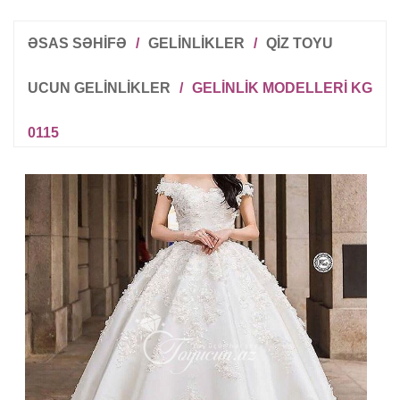
ƏSAS SƏHİFƏ
/
GELINLIKLER
/
QIZ TOYU
UCUN GELINLIKLER
/
GELINLIK MODELLERI KG
0115
E
B
R
T