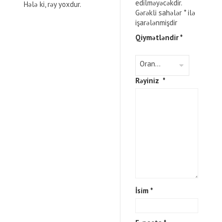
edilməyəcəkdir.
Hələ ki, rəy yoxdur.
Gərəkli sahələr
*
ilə
işarələnmişdir
Qiymətləndir
*
Rəyiniz
*
İsim
*