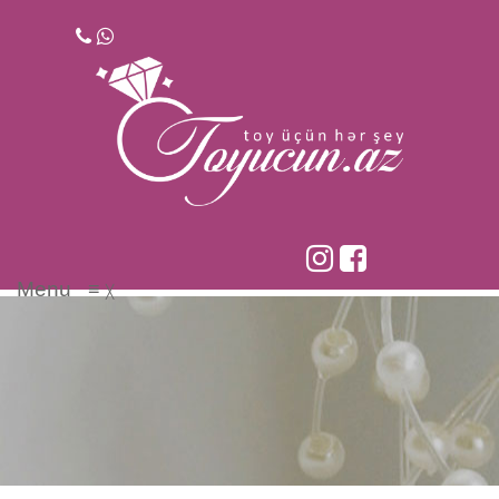
Skip
to
content
Menu
≡
╳