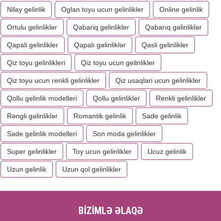
Nilay gelinlik
Oglan toyu ucun gelinlikler
Online gelinlik
Ortulu gelinlikler
Qabariq gelinlikler
Qabarıq gəlinliklər
Qapali gelinlikler
Qapalı gəlinliklər
Qasli gelinlikler
Qiz toyu gelinlikleri
Qiz toyu ucun gelinlikler
Qiz toyu ucun renkli gelinlikler
Qiz usaqlari ucun gelinlikler
Qollu gelinlik modelleri
Qollu gelinlikler
Renkli gelinlikler
Rəngli gəlinliklər
Romantik gelinlik
Sade gelinlik
Sade gelinlik modelleri
Son moda gelinlikler
Super gelinlikler
Toy ucun gelinlikler
Ucuz gelinlik
Uzun gelinlik
Uzun qol gelinlikler
BİZİMLƏ ƏLAQƏ