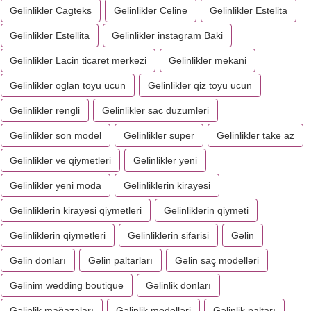
Gelinlikler Cagteks
Gelinlikler Celine
Gelinlikler Estelita
Gelinlikler Estellita
Gelinlikler instagram Baki
Gelinlikler Lacin ticaret merkezi
Gelinlikler mekani
Gelinlikler oglan toyu ucun
Gelinlikler qiz toyu ucun
Gelinlikler rengli
Gelinlikler sac duzumleri
Gelinlikler son model
Gelinlikler super
Gelinlikler take az
Gelinlikler ve qiymetleri
Gelinlikler yeni
Gelinlikler yeni moda
Gelinliklerin kirayesi
Gelinliklerin kirayesi qiymetleri
Gelinliklerin qiymeti
Gelinliklerin qiymetleri
Gelinliklerin sifarisi
Gəlin
Gəlin donları
Gəlin paltarları
Gəlin saç modelləri
Gəlinim wedding boutique
Gəlinlik donları
Gəlinlik mağazaları
Gəlinlik modelləri
Gəlinlik paltarı