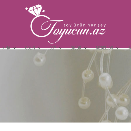
XINA
GƏLIN
BƏY
DIGƏR
MEBELLƏR
H