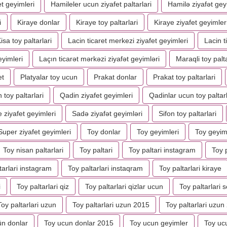
t geyimleri
Hamileler ucun ziyafet paltarlari
Hamilə ziyafət gey
i
Kiraye donlar
Kiraye toy paltarlari
Kiraye ziyafet geyimler
isa toy paltarlari
Lacin ticaret merkezi ziyafet geyimleri
Lacin t
eyimleri
Laçın ticarət mərkəzi ziyafət geyimləri
Maraqli toy palta
et
Platyalar toy ucun
Prakat donlar
Prakat toy paltarlari
 toy paltarlari
Qadin ziyafet geyimleri
Qadinlar ucun toy paltarl
 ziyafet geyimleri
Sadə ziyafət geyimləri
Sifon toy paltarlari
Super ziyafet geyimleri
Toy donlar
Toy geyimleri
Toy geyim
Toy nisan paltarlari
Toy paltari
Toy paltari instagram
Toy p
tarlari instagram
Toy paltarlari instaqram
Toy paltarlari kiraye
i
Toy paltarlari qiz
Toy paltarlari qizlar ucun
Toy paltarlari se
Toy paltarlari uzun
Toy paltarlari uzun 2015
Toy paltarlari uzun
ün donlar
Toy ucun donlar 2015
Toy ucun geyimler
Toy ucu