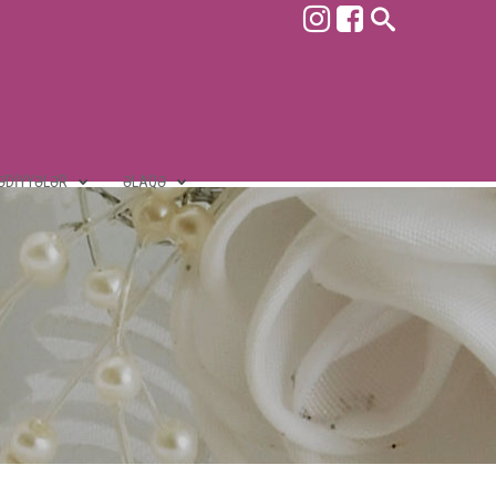
ƏDIYYƏLƏR
ƏLAQƏ