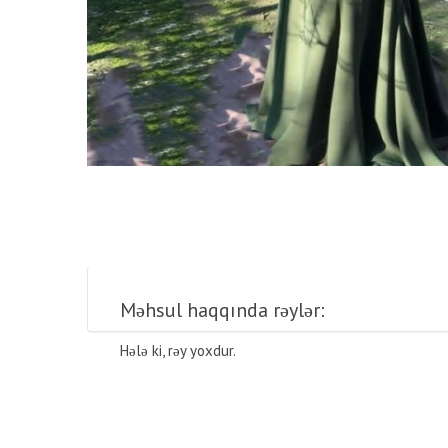
Məhsul haqqında rəylər:
Hələ ki, rəy yoxdur.