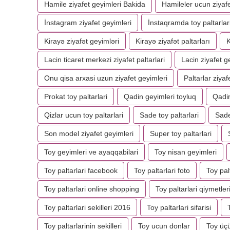
Hamile ziyafet geyimleri Bakida
Hamileler ucun ziyafe
İnstagram ziyafet geyimleri
İnstaqramda toy paltarlar
Kirayə ziyafət geyimləri
Kirayə ziyafət paltarları
K
Lacin ticaret merkezi ziyafet paltarlari
Lacin ziyafet g
Onu qisa arxasi uzun ziyafet geyimleri
Paltarlar ziyaf
Prokat toy paltarlari
Qadin geyimleri toyluq
Qadin
Qizlar ucun toy paltarlari
Sade toy paltarlari
Sade
Son model ziyafet geyimleri
Super toy paltarlari
Toy geyimleri ve ayaqqabilari
Toy nisan geyimleri
Toy paltarlari facebook
Toy paltarlari foto
Toy pal
Toy paltarlari online shopping
Toy paltarlari qiymetler
Toy paltarlari sekilleri 2016
Toy paltarlari sifarisi
Toy paltarlarinin sekilleri
Toy ucun donlar
Toy üç