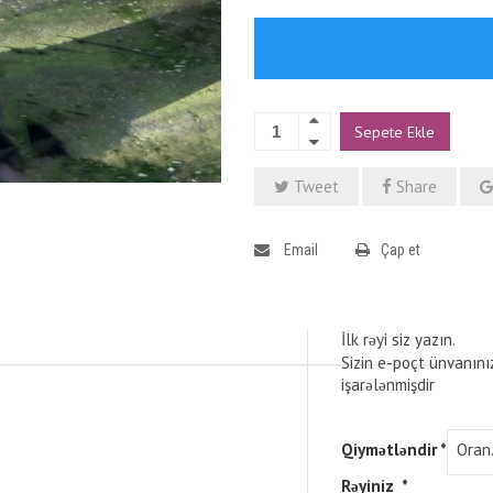
Sepete Ekle
Tweet
Share
Email
Çap et
İlk rəyi siz yazın.
Sizin e-poçt ünvanını
işarələnmişdir
Qiymətləndir
*
Rəyiniz
*