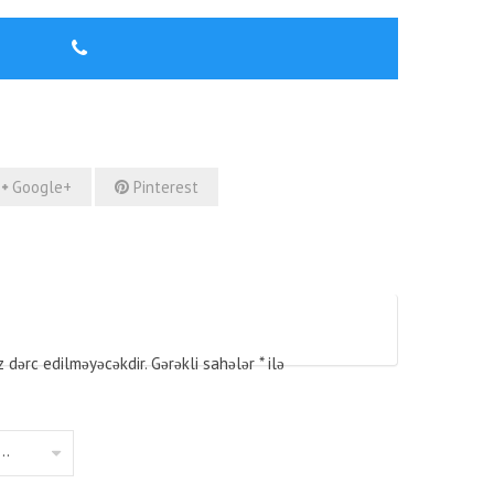
Google+
Pinterest
z dərc edilməyəcəkdir.
Gərəkli sahələr
*
ilə