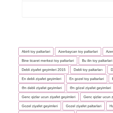
Abirli toy paltarlari
Azerbaycan toy paltarlari
Azer
Bine ticaret merkezi toy paltarlari
Bu ilin toy paltarlari
Debli ziyafet geyimleri 2015
Dəbli toy paltarları
D
En debli ziyafet geyimleri
En gozel toy paltarlari
Ən dəbli ziyafət geyimləri
Ən gözəl ziyafət geyimləri
Genc qizlar ucun ziyafet geyimleri
Genc qizlar ucun z
Gozel ziyafet geyimleri
Gozel ziyafet paltarlari
Ha