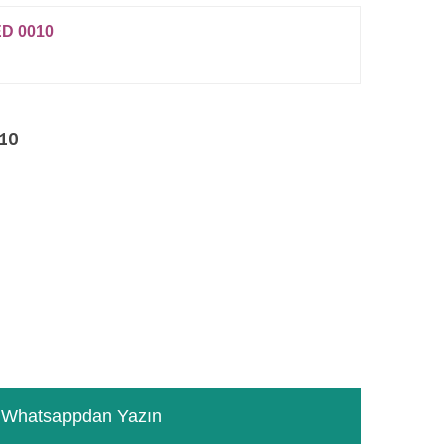
D 0010
10
RƏYLƏR
TƏSVIR
Whatsappdan Yazın