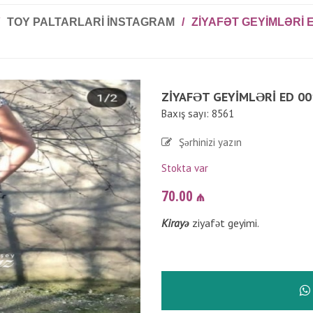
TOY PALTARLARI INSTAGRAM
/
ZIYAFƏT GEYIMLƏRI E
ZIYAFƏT GEYIMLƏRI ED 00
Baxış sayı: 8561
Şərhinizi yazın
Stokta var
70.00
₼
Kirayə
ziyafət geyimi.