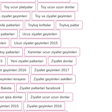
Toy ucun platyalar
Toy ucun uzun donlar
 ziyafet geyimleri
Toy və ziyafət geyimləri
ile paltarlari
Toyluq koftalar
Toyluq paltar
paltarlari
Ucuz ziyafet geyimleri
leri
Uzun ziyafet geyimleri 2015
toy paltarlari
Xanimlar ucun ziyafet geyimleri
15
Yeni ziyafet paltarlari
Ziyafet donlar
et geyimleri 2016
Ziyafet geyimleri 2017
eyimleri kirayesi
Ziyafet geyimleri sekilleri
i Bakida
Ziyafet paltarlari facebook
cun qisa donlar
Ziyafet ucun uzun donlar
yimləri 2015
Ziyafət geyimləri 2016