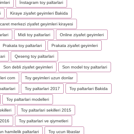
imləri
İnstagram toy paltarlari
i
Kiraye ziyafet geyimleri Bakida
icaret merkezi ziyafet geyimleri kirayesi
rlari
Midi toy paltarlari
Online ziyafet geyimleri
Prakata toy paltarlari
Prakata ziyafet geyimleri
ari
Qeseng toy paltarlari
Son debli ziyafet geyimleri
Son model toy paltarlari
leri com
Toy geyimleri uzun donlar
altarlari
Toy paltarlari 2017
Toy paltarlari Bakida
Toy paltarlari modelleri
killeri
Toy paltarlari sekilleri 2015
 2016
Toy paltarlari ve qiymetleri
n hamilelik paltarlari
Toy ucun libaslar