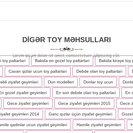
DIGƏR TOY MƏHSULLARI
i toy paltarlari
Bakida en gozel toy paltarlari
Bakida kiraye toy p
Cavan qizlar ucun toy paltarlari
Debde olan toy paltarlari
əbli ziyafət geyimləri
Don modelleri
Donlar toy ucun
Donla
En gozel ziyafet geyimleri
En son debde olan toy paltarlari
En s
Gece ziyafet geyimleri
Gece ziyafet geyimleri 2015
Gece zi
iyafet geyimleri 2014
Gənc qızlar üçün ziyafət geyimləri
Gozel 
mile qadinlar ucun ziyafet geyimleri
Hamile ziyafet geyimleri
H