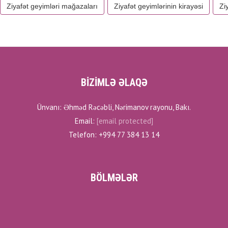
Ziyafət geyimləri mağazaları
Ziyafət geyimlərinin kirayəsi
Zi
BİZİMLƏ ƏLAQƏ
Ünvanı: Əhməd Rəcəbli, Nərimanov rayonu, Bakı.
Email:
[email protected]
Telefon: +994 77 384 13 14
BÖLMƏLƏR