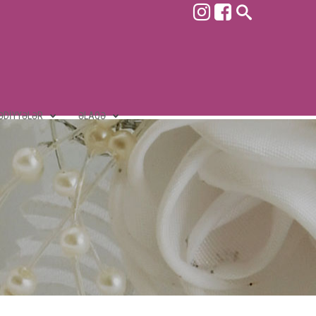
ƏDIYYƏLƏR
ƏLAQƏ