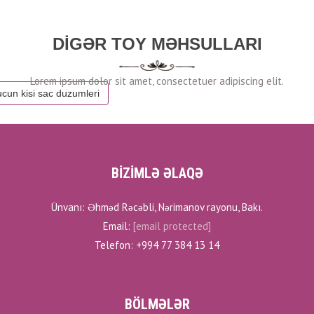
DIGƏR TOY MƏHSULLARI
ucun kisi sac duzumleri
BİZİMLƏ ƏLAQƏ
Ünvanı: Əhməd Rəcəbli, Nərimanov rayonu, Bakı.
Email:
[email protected]
Telefon: +994 77 384 13 14
BÖLMƏLƏR