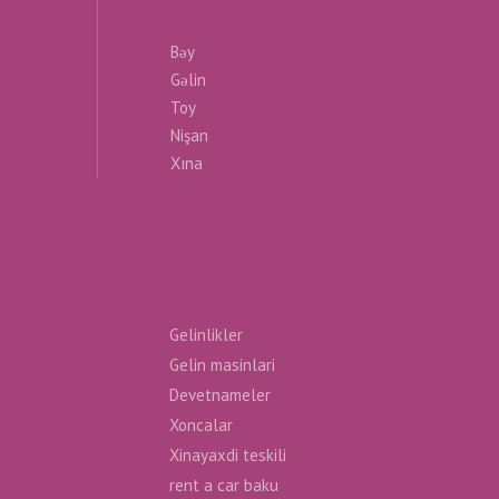
Bəy
Gəlin
Toy
Nişan
Xına
Gelinlikler
Gelin masinlari
Devetnameler
Xoncalar
Xinayaxdi teskili
rent a car baku