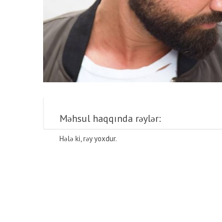
Məhsul haqqında rəylər:
Hələ ki, rəy yoxdur.