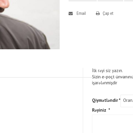
Email
Çap et
İlk rəyi siz yazın.
Sizin e-poçt ünvanını
işarələnmişdir
Qiymətləndir
*
Rəyiniz
*