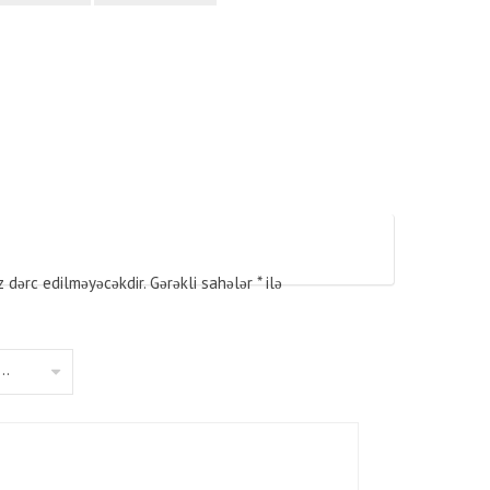
z dərc edilməyəcəkdir.
Gərəkli sahələr
*
ilə