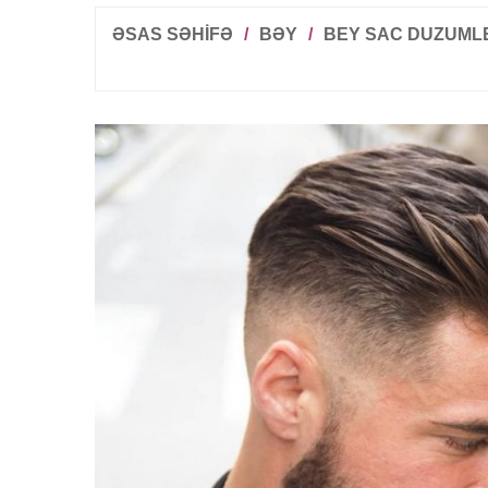
ƏSAS SƏHİFƏ
/
BƏY
/
BEY SAC DUZUML