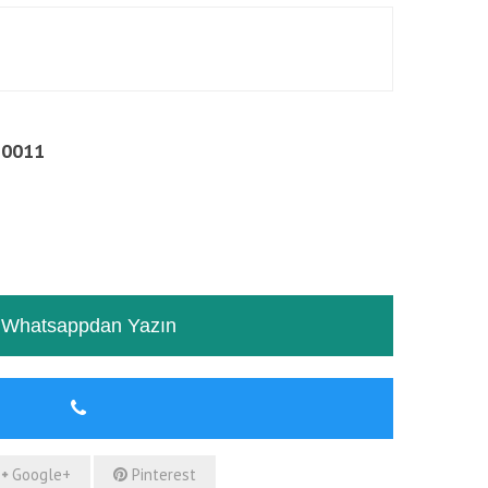
 0011
RƏYLƏR
TƏSVIR
Whatsappdan Yazın
Google+
Pinterest