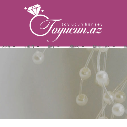
XINA
GƏLIN
BƏY
DIGƏR
MEBELLƏR
H