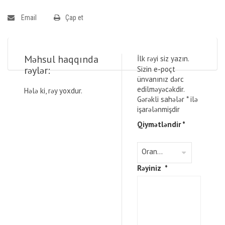
Email
Çap et
Məhsul haqqında
İlk rəyi siz yazın.
rəylər:
Sizin e-poçt
ünvanınız dərc
edilməyəcəkdir.
Hələ ki, rəy yoxdur.
Gərəkli sahələr
*
ilə
işarələnmişdir
Qiymətləndir
*
Rəyiniz
*