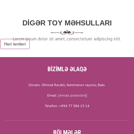
DIGƏR TOY MƏHSULLARI
Heri lentleri
BİZİMLƏ ƏLAQƏ
Ünvanı: Əhməd Rəcəbli, Nərimanov rayonu, Bakı.
Email:
[email protected]
Telefon: +994 77 384 13 14
BÖLMƏLƏR