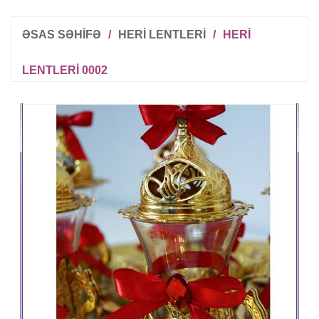
ƏSAS SƏHİFƏ
/
HERI LENTLERI
/
HERI
LENTLERI 0002
R
T