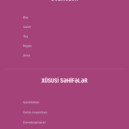
Bəy
Gəlin
Toy
Nişan
Xına
XÜSUSI SƏHIFƏLƏR
Gelinlikler
Gelin masinlari
Devetnameler