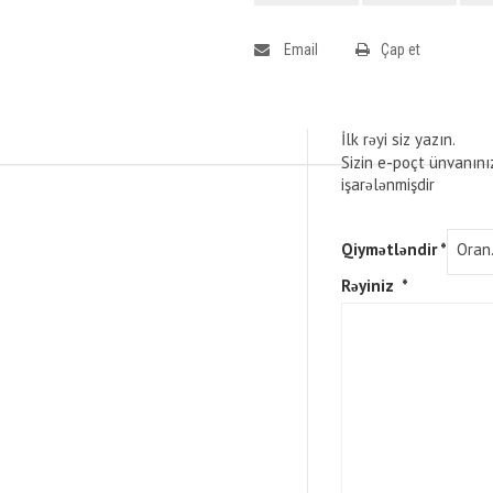
Email
Çap et
İlk rəyi siz yazın.
Sizin e-poçt ünvanını
işarələnmişdir
Qiymətləndir
*
Rəyiniz
*