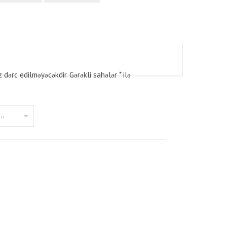
z dərc edilməyəcəkdir.
Gərəkli sahələr
*
ilə