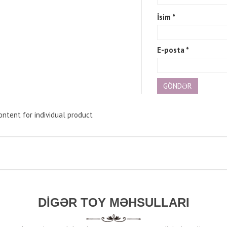
İsim
*
E-posta
*
ntent for individual product
DIGƏR TOY MƏHSULLARI