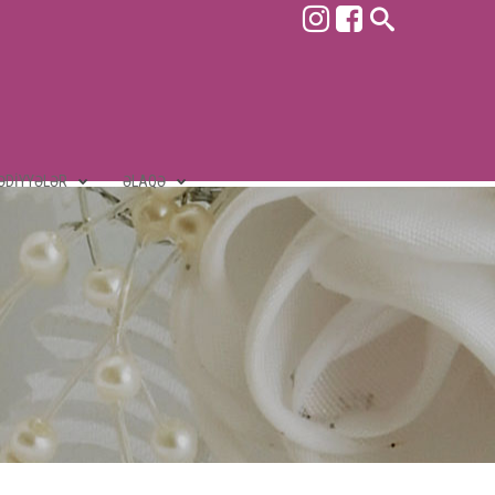
ƏDIYYƏLƏR
ƏLAQƏ