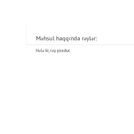
Məhsul haqqında rəylər:
Hələ ki, rəy yoxdur.