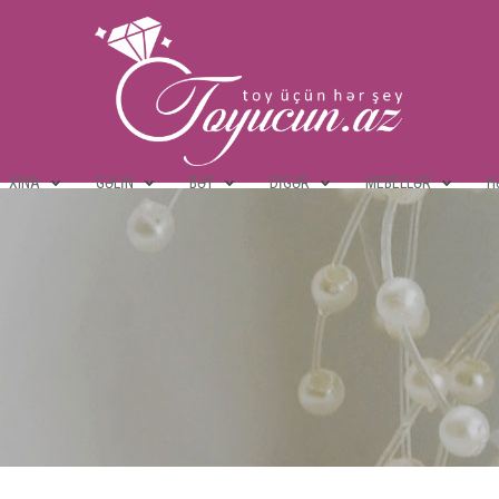
XINA
GƏLIN
BƏY
DIGƏR
MEBELLƏR
H