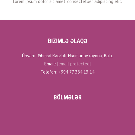
BİZİMLƏ ƏLAQƏ
Ünvanı: Əhməd Rəcəbli, Nərimanov rayonu, Bakı.
Email:
[email protected]
Telefon: +994 77 384 13 14
BÖLMƏLƏR