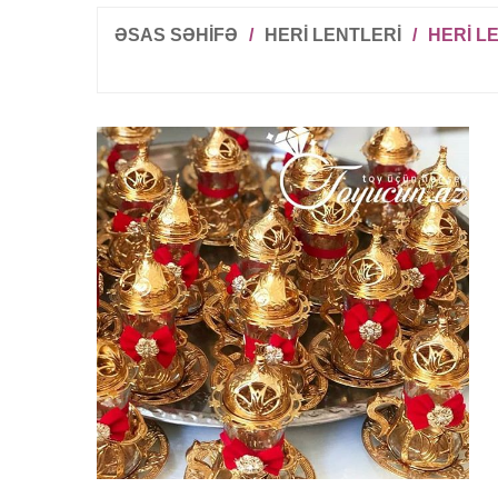
ƏSAS SƏHİFƏ
/
HERI LENTLERI
/
HERI L