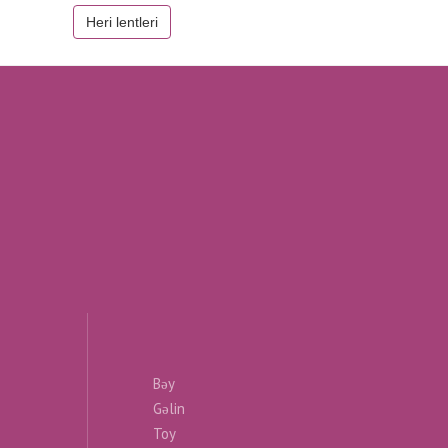
Heri lentleri
Bəy
Gəlin
Toy