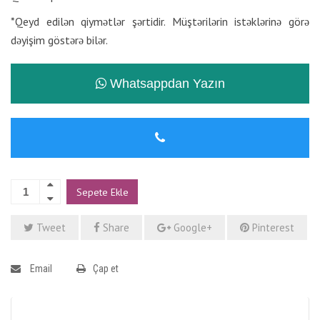
*Qeyd edilən qiymətlər şərtidir. Müştərilərin istəklərinə görə
dəyişim göstərə bilər.
Whatsappdan Yazın
Sepete Ekle
Tweet
Share
Google+
Pinterest
Email
Çap et