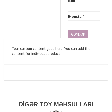
İsim
*
E-posta
*
Your custom content goes here. You can add the
content for individual product
DIGƏR TOY MƏHSULLARI