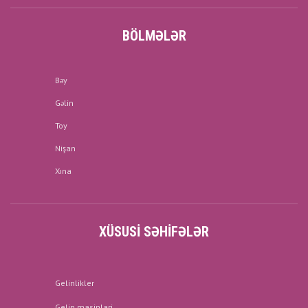
BÖLMƏLƏR
Bəy
Gəlin
Toy
Nişan
Xına
XÜSUSI SƏHIFƏLƏR
Gelinlikler
Gelin masinlari