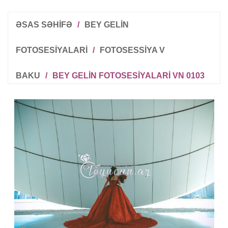
ƏSAS SƏHİFƏ
/
BEY GELIN
FOTOSESIYALARI
/
FOTOSESSIYA V
BAKU
/
BEY GELIN FOTOSESIYALARI VN 0103
R
T