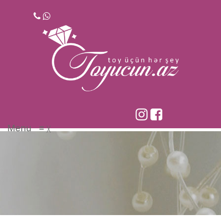
Skip
to
content
Menu
≡
╳