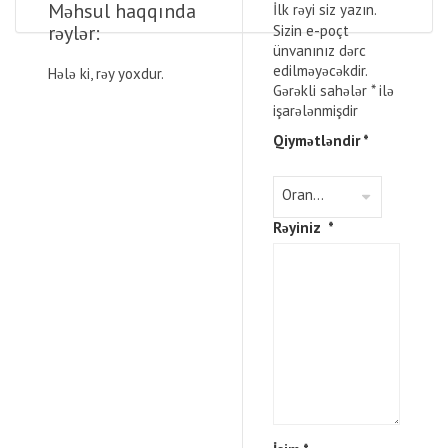
Məhsul haqqında
İlk rəyi siz yazın.
rəylər:
Sizin e-poçt
ünvanınız dərc
edilməyəcəkdir.
Hələ ki, rəy yoxdur.
Gərəkli sahələr
*
ilə
işarələnmişdir
Qiymətləndir
*
Rəyiniz
*