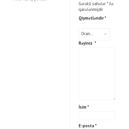
Gərəkli sahələr
*
ilə
işarələnmişdir
Qiymətləndir
*
Rəyiniz
*
İsim
*
E-posta
*