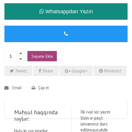
Whatsappdan Yazın
Sepete Ekle
Tweet
Share
Google+
Pinterest
Email
Çap et
Məhsul haqqında
İlk rəyi siz yazın.
rəylər:
Sizin e-poçt
ünvanınız dərc
edilməyəcəkdir.
Hələ ki, rəy yoxdur.