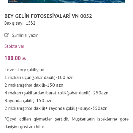
BEY GELIN FOTOSESIYALARI VN 0052
Baxış sayı: 1532
Şərhinizi yazın
Stokta var
100.00
₼
Love story çəkilişləri.
1 məkan üçün(şəhər daxili)-100 azn
2 məkan(şəhər daxili)-150 azn
4 məkan+şəkillərdən ibarət rolik(şəhər daxili)- 250azn
Rayonda çəkiliş-150 azn
2 məkan(şəhər daxili)+ rayonda çəkiliş+slayd-350azn
*Qeyd edilən qiymətlər şərtidir. Müştərilərin istəklərinə görə
dəyişim göstərə bilər.