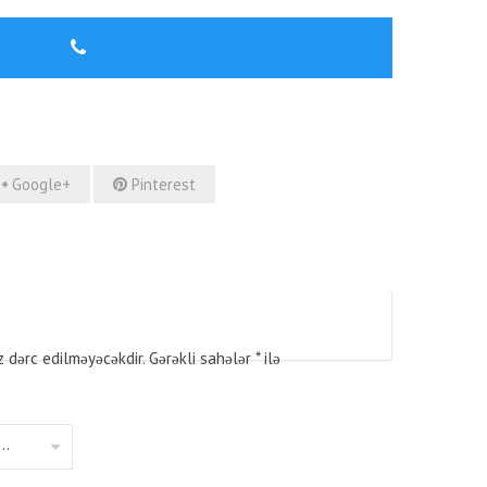
Google+
Pinterest
z dərc edilməyəcəkdir.
Gərəkli sahələr
*
ilə