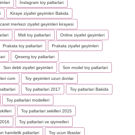
imləri
İnstagram toy paltarlari
i
Kiraye ziyafet geyimleri Bakida
icaret merkezi ziyafet geyimleri kirayesi
rlari
Midi toy paltarlari
Online ziyafet geyimleri
Prakata toy paltarlari
Prakata ziyafet geyimleri
ari
Qeseng toy paltarlari
Son debli ziyafet geyimleri
Son model toy paltarlari
leri com
Toy geyimleri uzun donlar
altarlari
Toy paltarlari 2017
Toy paltarlari Bakida
Toy paltarlari modelleri
killeri
Toy paltarlari sekilleri 2015
 2016
Toy paltarlari ve qiymetleri
n hamilelik paltarlari
Toy ucun libaslar