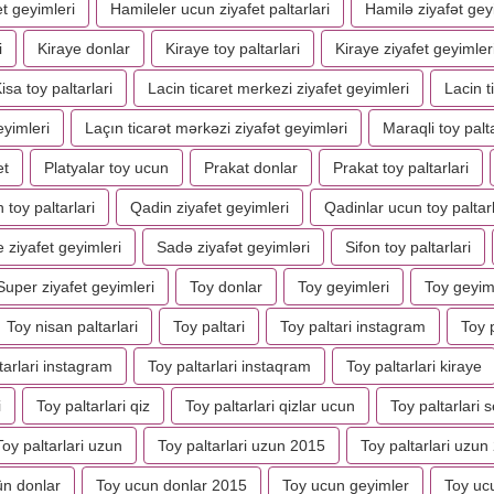
t geyimleri
Hamileler ucun ziyafet paltarlari
Hamilə ziyafət gey
i
Kiraye donlar
Kiraye toy paltarlari
Kiraye ziyafet geyimler
isa toy paltarlari
Lacin ticaret merkezi ziyafet geyimleri
Lacin t
eyimleri
Laçın ticarət mərkəzi ziyafət geyimləri
Maraqli toy palta
et
Platyalar toy ucun
Prakat donlar
Prakat toy paltarlari
 toy paltarlari
Qadin ziyafet geyimleri
Qadinlar ucun toy paltarl
 ziyafet geyimleri
Sadə ziyafət geyimləri
Sifon toy paltarlari
Super ziyafet geyimleri
Toy donlar
Toy geyimleri
Toy geyim
Toy nisan paltarlari
Toy paltari
Toy paltari instagram
Toy p
tarlari instagram
Toy paltarlari instaqram
Toy paltarlari kiraye
i
Toy paltarlari qiz
Toy paltarlari qizlar ucun
Toy paltarlari se
Toy paltarlari uzun
Toy paltarlari uzun 2015
Toy paltarlari uzun
ün donlar
Toy ucun donlar 2015
Toy ucun geyimler
Toy ucu