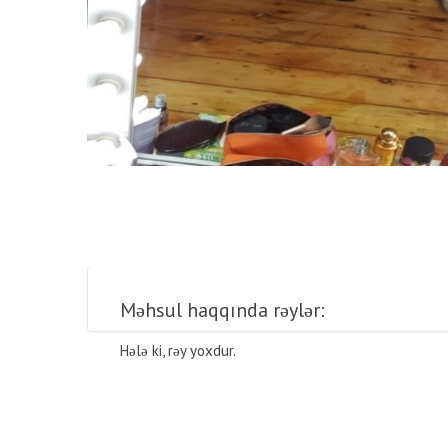
Məhsul haqqında rəylər:
Hələ ki, rəy yoxdur.