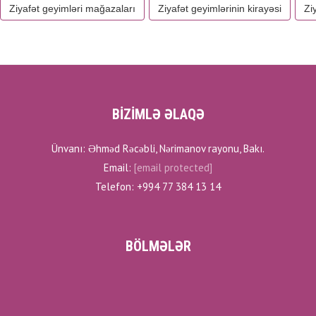
Ziyafət geyimləri mağazaları
Ziyafət geyimlərinin kirayəsi
Zi
BİZİMLƏ ƏLAQƏ
Ünvanı: Əhməd Rəcəbli, Nərimanov rayonu, Bakı.
Email:
[email protected]
Telefon: +994 77 384 13 14
BÖLMƏLƏR