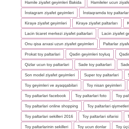
Hamile ziyafet geyimleri Bakida
Hamileler ucun ziyafe
İnstagram ziyafet geyimleri
İnstaqramda toy paltarlar
Kirayə ziyafət geyimləri
Kirayə ziyafət paltarları
K
Lacin ticaret merkezi ziyafet paltarlari
Lacin ziyafet g
Onu qisa arxasi uzun ziyafet geyimleri
Paltarlar ziyaf
Prokat toy paltarlari
Qadin geyimleri toyluq
Qadin
Qizlar ucun toy paltarlari
Sade toy paltarlari
Sade
Son model ziyafet geyimleri
Super toy paltarlari
Toy geyimleri ve ayaqqabilari
Toy nisan geyimleri
Toy paltarlari facebook
Toy paltarlari foto
Toy pal
Toy paltarlari online shopping
Toy paltarlari qiymetler
Toy paltarlari sekilleri 2016
Toy paltarlari sifarisi
Toy paltarlarinin sekilleri
Toy ucun donlar
Toy üç