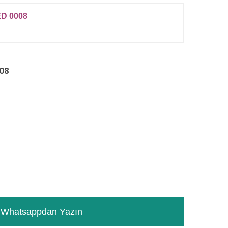
D 0008
08
RƏYLƏR
TƏSVIR
Whatsappdan Yazın