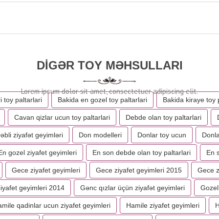
DIGƏR TOY MƏHSULLARI
i toy paltarlari
Bakida en gozel toy paltarlari
Bakida kiraye toy p
Cavan qizlar ucun toy paltarlari
Debde olan toy paltarlari
əbli ziyafət geyimləri
Don modelleri
Donlar toy ucun
Donla
En gozel ziyafet geyimleri
En son debde olan toy paltarlari
En s
Gece ziyafet geyimleri
Gece ziyafet geyimleri 2015
Gece zi
iyafet geyimleri 2014
Gənc qızlar üçün ziyafət geyimləri
Gozel 
mile qadinlar ucun ziyafet geyimleri
Hamile ziyafet geyimleri
H