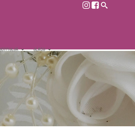
ƏDIYYƏLƏR
ƏLAQƏ