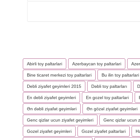
Abirli toy paltarlari
Azerbaycan toy paltarlari
Azer
Bine ticaret merkezi toy paltarlari
Bu ilin toy paltarlari
Debli ziyafet geyimleri 2015
Dəbli toy paltarları
D
En debli ziyafet geyimleri
En gozel toy paltarlari
Ən dəbli ziyafət geyimləri
Ən gözəl ziyafət geyimləri
Genc qizlar ucun ziyafet geyimleri
Genc qizlar ucun z
Gozel ziyafet geyimleri
Gozel ziyafet paltarlari
Ha