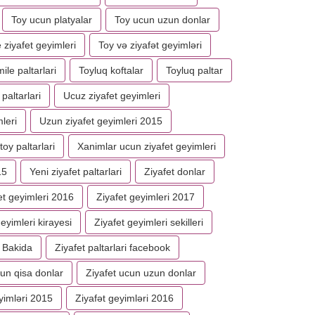
Toy ucun platyalar
Toy ucun uzun donlar
 ziyafet geyimleri
Toy və ziyafət geyimləri
ile paltarlari
Toyluq koftalar
Toyluq paltar
paltarlari
Ucuz ziyafet geyimleri
leri
Uzun ziyafet geyimleri 2015
toy paltarlari
Xanimlar ucun ziyafet geyimleri
15
Yeni ziyafet paltarlari
Ziyafet donlar
et geyimleri 2016
Ziyafet geyimleri 2017
eyimleri kirayesi
Ziyafet geyimleri sekilleri
i Bakida
Ziyafet paltarlari facebook
cun qisa donlar
Ziyafet ucun uzun donlar
yimləri 2015
Ziyafət geyimləri 2016