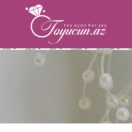
XINA
GƏLIN
BƏY
DIGƏR
MEBELLƏR
H