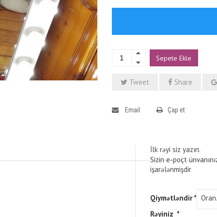
Sepete Ekle
Tweet
Share
Email
Çap et
İlk rəyi siz yazın.
Sizin e-poçt ünvanını
işarələnmişdir
Qiymətləndir
*
Rəyiniz
*