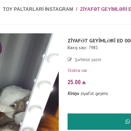
TOY PALTARLARI INSTAGRAM
/
ZIYAFƏT GEYIMLƏRI E
ZIYAFƏT GEYIMLƏRI ED 00
Baxış sayı: 7981
Şərhinizi yazın
Stokta var
25.00
₼
Kirayə
ziyafət geyimi.