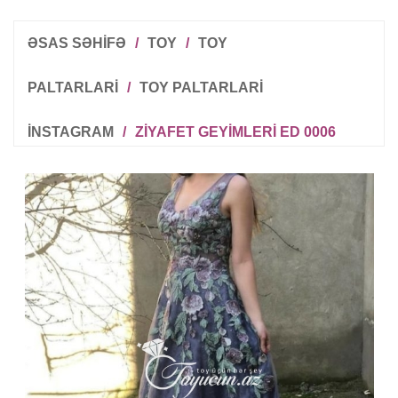
ƏSAS SƏHİFƏ
/
TOY
/
TOY
PALTARLARI
/
TOY PALTARLARI
INSTAGRAM
/
ZIYAFET GEYIMLERI ED 0006
R
T