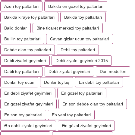
Azeri toy paltarlari
Bakida en gozel toy paltarlari
Bakida kiraye toy paltarlari
Bakida toy paltarlari
Baliq donlar
Bine ticaret merkezi toy paltarlari
Bu ilin toy paltarlari
Cavan qizlar ucun toy paltarlari
Debde olan toy paltarlari
Debli toy paltarlari
Debli ziyafet geyimleri
Debli ziyafet geyimleri 2015
Dəbli toy paltarları
Dəbli ziyafət geyimləri
Don modelleri
Donlar toy ucun
Donlar toyluq
En debli toy paltarlari
En debli ziyafet geyimleri
En gozel toy paltarlari
En gozel ziyafet geyimleri
En son debde olan toy paltarlari
En son toy paltarlari
En yeni toy paltarlari
Ən dəbli ziyafət geyimləri
Ən gözəl ziyafət geyimləri