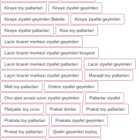
Kiraye toy paltarlari
Kiraye ziyafet geyimleri
Kiraye ziyafet geyimleri Bakida
Kirayə ziyafət geyimləri
Kirayə ziyafət paltarları
Kisa toy paltarlari
Lacin ticaret merkezi ziyafet geyimleri
Lacin ticaret merkezi ziyafet geyimleri kirayesi
Lacin ticaret merkezi ziyafet paltarlari
Lacin ziyafet geyimleri
Laçın ticarət mərkəzi ziyafət geyimləri
Maraqli toy paltarlari
Midi toy paltarlari
Online ziyafet geyimleri
Onu qisa arxasi uzun ziyafet geyimleri
Paltarlar ziyafet
Platyalar toy ucun
Prakat donlar
Prakat toy paltarlari
Prakata toy paltarlari
Prakata ziyafet geyimleri
Prokat toy paltarlari
Qadin geyimleri toyluq