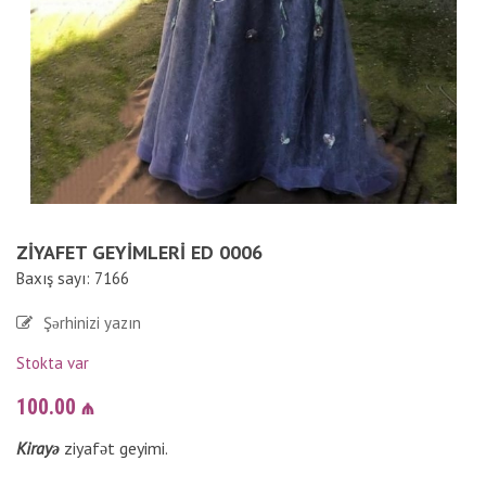
ZIYAFET GEYIMLERI ED 0006
Baxış sayı: 7166
Şərhinizi yazın
Stokta var
100.00
₼
Kirayə
ziyafət geyimi.