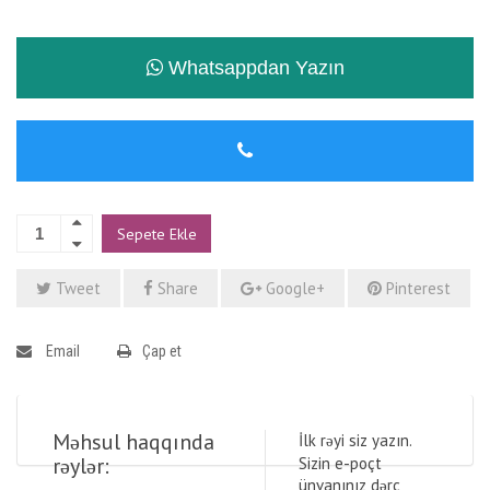
Whatsappdan Yazın
Sepete Ekle
Tweet
Share
Google+
Pinterest
Email
Çap et
Məhsul haqqında
İlk rəyi siz yazın.
rəylər:
Sizin e-poçt
ünvanınız dərc