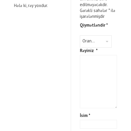
edilməyəcəkdir.
Hələ ki, rəy yoxdur.
Gərəkli sahələr
*
ilə
işarələnmişdir
Qiymətləndir
*
Rəyiniz
*
İsim
*