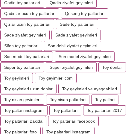
Qadin toy paltarlari
Qadin ziyafet geyimleri
Qadinlar ucun toy paltarlari
Qeseng toy paltarlari
Qizlar ucun toy paltarlari
Sade toy paltarlari
Sade ziyafet geyimleri
Sadə ziyafət geyimləri
Sifon toy paltarlari
Son debli ziyafet geyimleri
Son model toy paltarlari
Son model ziyafet geyimleri
Super toy paltarlari
Super ziyafet geyimleri
Toy donlar
Toy geyimleri
Toy geyimleri com
Toy geyimleri uzun donlar
Toy geyimleri ve ayaqqabilari
Toy nisan geyimleri
Toy nisan paltarlari
Toy paltari
Toy paltari instagram
Toy paltarlari
Toy paltarlari 2017
Toy paltarlari Bakida
Toy paltarlari facebook
Toy paltarlari foto
Toy paltarlari instagram