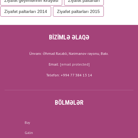
Ziyafət geyimlərinin kirayəsi
Ziyafət paltarları
Ziyafət paltarları 2014
Ziyafət paltarları 2015
BİZİMLƏ ƏLAQƏ
Ünvanı: Əhməd Rəcəbli, Nərimanov rayonu, Bakı.
Email:
[email protected]
Telefon: +994 77 384 13 14
BÖLMƏLƏR
Bəy
Gəlin