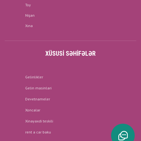
Toy
Nişan
Xına
XÜSUSI SƏHIFƏLƏR
Gelinlikler
Gelin masinlari
Devetnameler
Xoncalar
Xinayaxdi teskili
rent a car baku